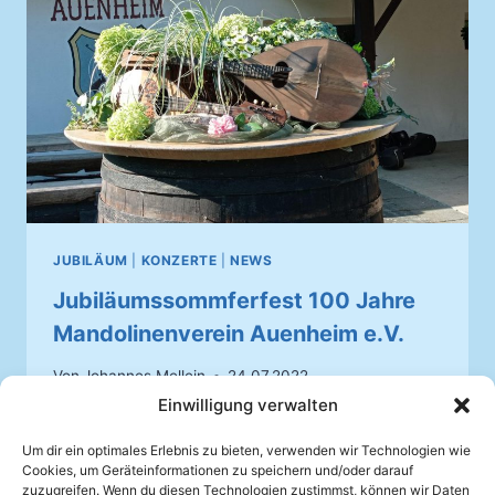
JUBILÄUM
|
KONZERTE
|
NEWS
Jubiläumssommferfest 100 Jahre
Mandolinenverein Auenheim e.V.
Von
Johannes Mellein
24.07.2022
Einwilligung verwalten
Nach der langen Corona-Pause feiern wir
2022 unser 100jähriges Vereinsjubiläum im
Um dir ein optimales Erlebnis zu bieten, verwenden wir Technologien wie
Cookies, um Geräteinformationen zu speichern und/oder darauf
und um das Schützenhaus.
zuzugreifen. Wenn du diesen Technologien zustimmst, können wir Daten